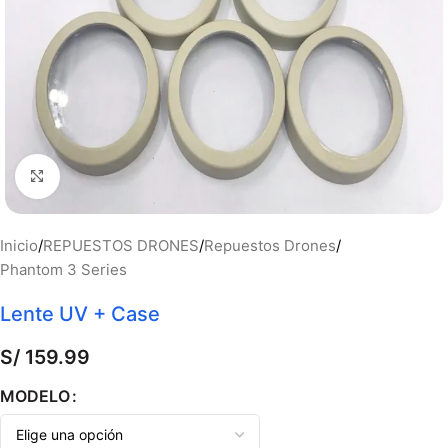
Haga clic para ampliar
Inicio
/
REPUESTOS DRONES
/
Repuestos Drones
/
Phantom 3 Series
Lente UV + Case
S/
159.99
MODELO