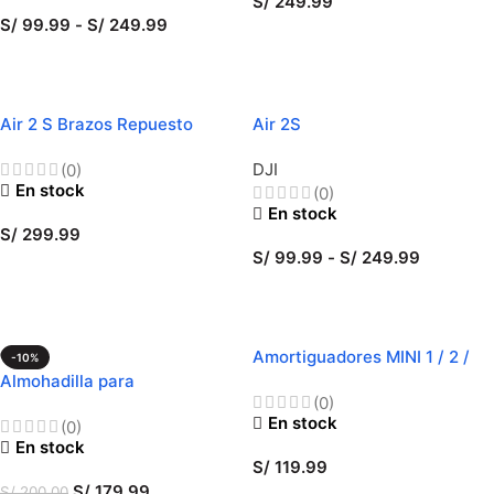
S/
249.99
S/
99.99
-
S/
249.99
SELECCIONAR OPCIONES
SELECCIONAR OPCIONES
Air 2 S Brazos Repuesto
Air 2S
Botton/Up/Middle/Front Case
DJI
(0)
En stock
(0)
En stock
S/
299.99
S/
99.99
-
S/
249.99
SELECCIONAR OPCIONES
SELECCIONAR OPCIONES
Amortiguadores MINI 1 / 2 /
-10%
SE
Almohadilla para
(0)
Reparaciones
En stock
(0)
En stock
S/
119.99
S/
179.99
S/
200.00