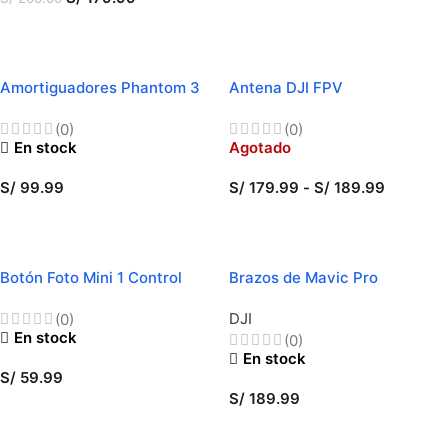
AÑADIR AL CARRITO
AÑADIR AL CARRITO
Amortiguadores Phantom 3
Antena DJI FPV
Series Gimbal
(0)
(0)
En stock
Agotado
S/
99.99
S/
179.99
-
S/
189.99
AÑADIR AL CARRITO
SELECCIONAR OPCIONES
Botón Foto Mini 1 Control
Brazos de Mavic Pro
DJI
(0)
En stock
(0)
En stock
S/
59.99
S/
189.99
AÑADIR AL CARRITO
SELECCIONAR OPCIONES