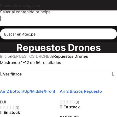
Saltar a la navegación
Saltar al contenido principal
Repuestos Drones
Inicio
/
REPUESTOS DRONES
/
Repuestos Drones
Mostrando 1–12 de 56 resultados
Ver filtros
Air 2 Botton/Up/Middle/Front
Air 2 Brazos Repuesto
Case
DJI
(0)
En stock
(0)
En stock