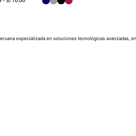
9
-
S/
70.00
CIONAR OPCIONES
uana especializada en soluciones tecnológicas avanzadas, enf