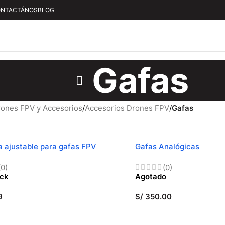
NTACTÁNOS
BLOG
Gafas
ones FPV y Accesorios
/
Accesorios Drones FPV
/
Gafas
 ajustable para gafas FPV
Gafas Analógicas
(0)
(0)
ock
Agotado
9
S/
350.00
 AL CARRITO
LEER MÁS