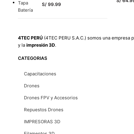
S/
64.9
S/
99.99
SELEC
4TEC PERÚ
(4TEC PERU S.A.C.) somos una empresa per
y la
impresión 3D
.
CATEGORIAS
Capacitaciones
Drones
Drones FPV y Accesorios
Repuestos Drones
IMPRESORAS 3D
Filamentos 3D