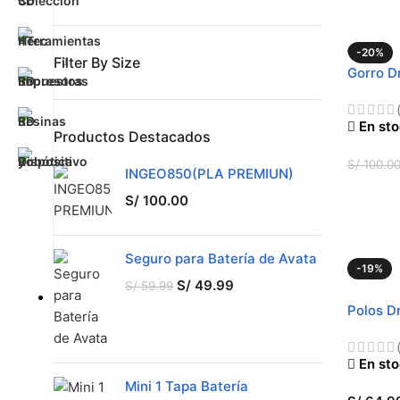
-20%
Filter By Size
Gorro Dr
En st
Productos Destacados
S/
100.0
INGEO850(PLA PREMIUN)
SELEC
S/
100.00
Seguro para Batería de Avata
-19%
S/
49.99
S/
59.99
CALIEN
Polos D
En st
Mini 1 Tapa Batería