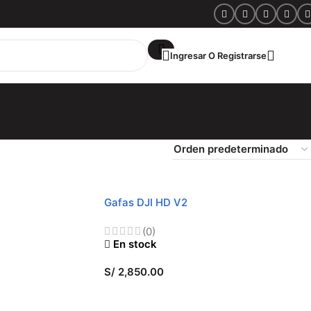
Ingresar O Registrarse
S/
0.
Gafas DJI HD V2
(0)
En stock
S/
2,850.00
AÑADIR AL CARRITO