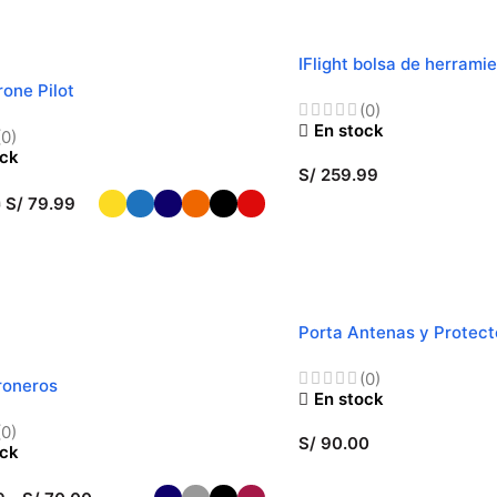
IFlight bolsa de herrami
one Pilot
(0)
En stock
(0)
ock
S/
259.99
S/
79.99
0
AÑADIR AL CARRITO
CIONAR OPCIONES
Porta Antenas y Protect
FPV V2
TE
(0)
roneros
En stock
(0)
S/
90.00
ock
AÑADIR AL CARRITO