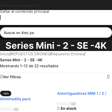
Saltar a la navegación
Saltar al contenido principal
Series Mini - 2 - SE -4K
Inicio
/
REPUESTOS DRONES
/
Repuestos Drones
/
Series Mini - 2 - SE -4K
Mostrando 1–12 de 22 resultados
Ver filtros
Amortiguadores MINI 1 / 2 /
-10%
SE
Almohadilla para
(0)
Reparaciones
En stock
(0)