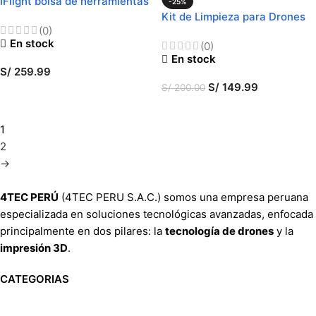
IFlight bolsa de herramientas
-25%
Kit de Limpieza para Drones
(0)
En stock
(0)
En stock
S/
259.99
S/
149.99
S/
200.00
AÑADIR AL CARRITO
AÑADIR AL CARRITO
1
2
→
4TEC PERÚ
(4TEC PERU S.A.C.) somos una empresa peruana
especializada en soluciones tecnológicas avanzadas, enfocada
principalmente en dos pilares: la
tecnología de drones
y la
impresión 3D
.
CATEGORIAS