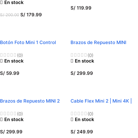
En stock
S/
119.99
S/
179.99
S/
200.00
AÑADIR AL CARRITO
AÑADIR AL CARRITO
Botón Foto Mini 1 Control
Brazos de Repuesto MINI
(0)
(0)
En stock
En stock
S/
59.99
S/
299.99
AÑADIR AL CARRITO
SELECCIONAR OPCIONES
Brazos de Repuesto MINI 2
Cable Flex Mini 2 | Mini 4K |
Mini SE | Mini 1
(0)
(0)
En stock
En stock
S/
299.99
S/
249.99