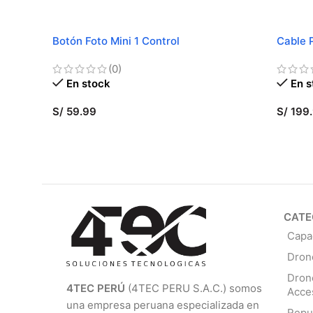
Botón Foto Mini 1 Control
Cable 
(0)
En stock
En s
S/
59.99
S/
199
AÑADIR AL CARRITO
AÑADI
CATE
Capa
Dron
Dron
4TEC PERÚ
(4TEC PERU S.A.C.) somos
Acce
una empresa peruana especializada en
Repu