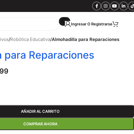
Ingresar O Registrarse
S/
0.
tivos
/
Robótica Educativa
/
Almohadilla para Reparaciones
a para Reparaciones
.99
AÑADIR AL CARRITO
COMPRAR AHORA