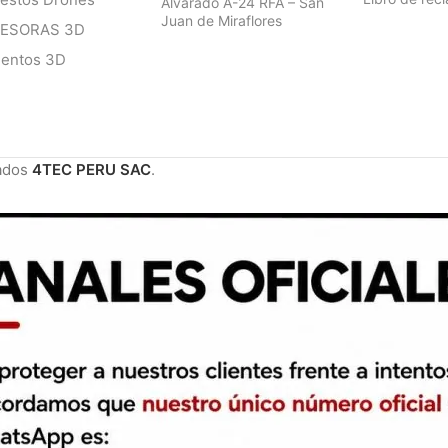
Alvarado A-24 RFA – San
Juan de Miraflores
RESORAS 3D
mentos 3D
ados
4TEC PERU SAC
.