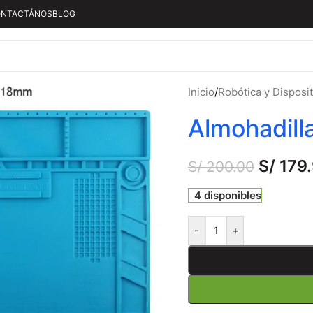
NTACTÁNOS
BLOG
Inicio
/
Robótica y Disposi
Almohadill
S/
179
S/
200.00
4 disponibles
-
+