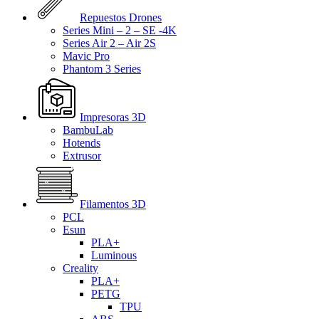
Repuestos Drones
Series Mini – 2 – SE -4K
Series Air 2 – Air 2S
Mavic Pro
Phantom 3 Series
Impresoras 3D
BambuLab
Hotends
Extrusor
Filamentos 3D
PCL
Esun
PLA+
Luminous
Creality
PLA+
PETG
TPU