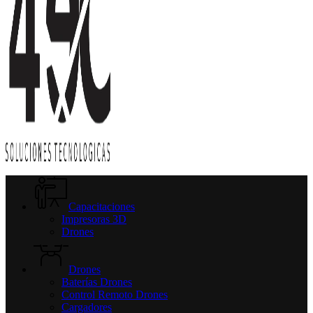
Capacitaciones
Impresoras 3D
Drones
Drones
Baterías Drones
Control Remoto Drones
Cargadores