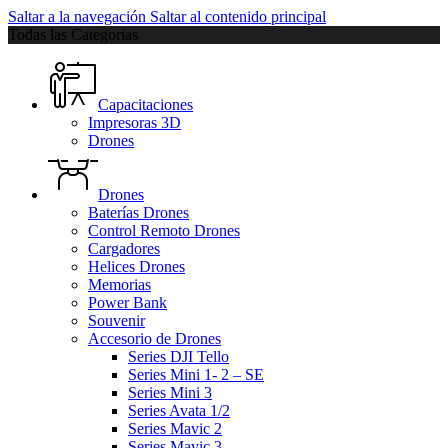
Saltar a la navegación
Saltar al contenido principal
Todas las Categorias
Capacitaciones
Impresoras 3D
Drones
Drones
Baterías Drones
Control Remoto Drones
Cargadores
Helices Drones
Memorias
Power Bank
Souvenir
Accesorio de Drones
Series DJI Tello
Series Mini 1- 2 – SE
Series Mini 3
Series Avata 1/2
Series Mavic 2
Series Mavic 3