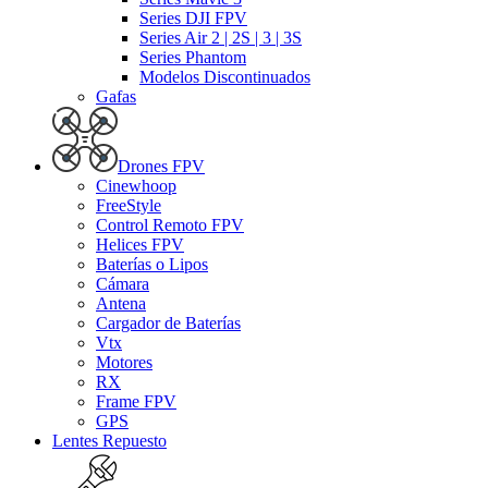
Series DJI FPV
Series Air 2 | 2S | 3 | 3S
Series Phantom
Modelos Discontinuados
Gafas
Drones FPV
Cinewhoop
FreeStyle
Control Remoto FPV
Helices FPV
Baterías o Lipos
Cámara
Antena
Cargador de Baterías
Vtx
Motores
RX
Frame FPV
GPS
Lentes Repuesto