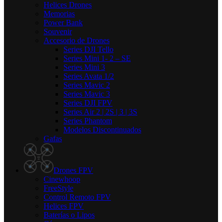
Helices Drones
Memorias
Power Bank
Souvenir
Accesorio de Drones
Series DJI Tello
Series Mini 1- 2 – SE
Series Mini 3
Series Avata 1/2
Series Mavic 2
Series Mavic 3
Series DJI FPV
Series Air 2 | 2S | 3 | 3S
Series Phantom
Modelos Discontinuados
Gafas
Drones FPV
Cinewhoop
FreeStyle
Control Remoto FPV
Helices FPV
Baterías o Lipos