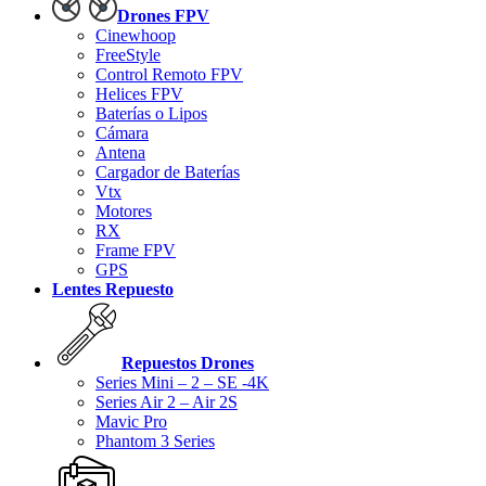
Drones FPV
Cinewhoop
FreeStyle
Control Remoto FPV
Helices FPV
Baterías o Lipos
Cámara
Antena
Cargador de Baterías
Vtx
Motores
RX
Frame FPV
GPS
Lentes Repuesto
Repuestos Drones
Series Mini – 2 – SE -4K
Series Air 2 – Air 2S
Mavic Pro
Phantom 3 Series