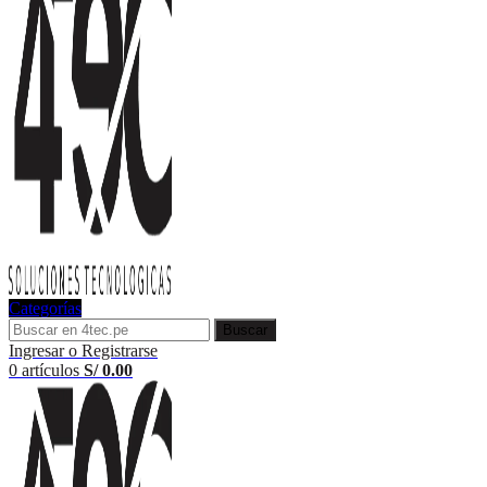
Categorías
Buscar
Ingresar o Registrarse
0
artículos
S/
0.00