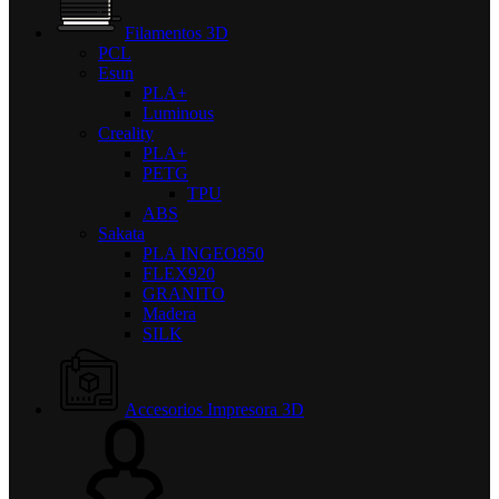
Filamentos 3D
PCL
Esun
PLA+
Luminous
Creality
PLA+
PETG
TPU
ABS
Sakata
PLA INGEO850
FLEX920
GRANITO
Madera
SILK
Accesorios Impresora 3D