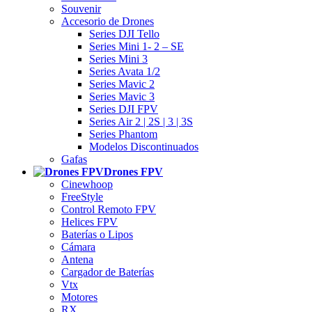
Souvenir
Accesorio de Drones
Series DJI Tello
Series Mini 1- 2 – SE
Series Mini 3
Series Avata 1/2
Series Mavic 2
Series Mavic 3
Series DJI FPV
Series Air 2 | 2S | 3 | 3S
Series Phantom
Modelos Discontinuados
Gafas
Drones FPV
Cinewhoop
FreeStyle
Control Remoto FPV
Helices FPV
Baterías o Lipos
Cámara
Antena
Cargador de Baterías
Vtx
Motores
RX