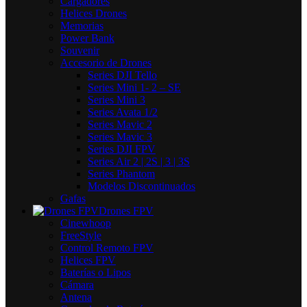
Cargadores
Helices Drones
Memorias
Power Bank
Souvenir
Accesorio de Drones
Series DJI Tello
Series Mini 1- 2 – SE
Series Mini 3
Series Avata 1/2
Series Mavic 2
Series Mavic 3
Series DJI FPV
Series Air 2 | 2S | 3 | 3S
Series Phantom
Modelos Discontinuados
Gafas
Drones FPV
Cinewhoop
FreeStyle
Control Remoto FPV
Helices FPV
Baterías o Lipos
Cámara
Antena