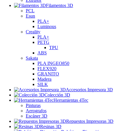
Extrusor
Filamentos 3D
PCL
Esun
PLA+
Luminous
Creality
PLA+
PETG
TPU
ABS
Sakata
PLA INGEO850
FLEX920
GRANITO
Madera
SILK
Accesorios Impresora 3D
Colección 3D
Herramientas 4Tec
Pinturas
Aerografos
Escáner 3D
Repuestos Impresoras 3D
Resinas 3D