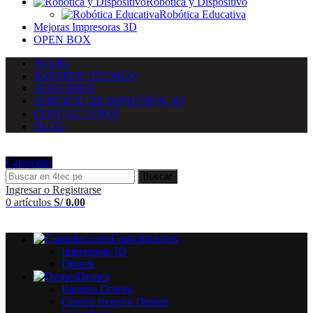
Robótica y Dispositivo
Robótica Educativa
Mejoras Impresoras 3D
OPEN BOX
INICIO
SOPORTE TÉCNICO
NOSOTROS
SERVICIO DE IMPRESIÓN 3D
CONTACTÁNOS
BLOG
Categorías
Buscar
Ingresar o Registrarse
0
artículos
S/
0.00
Capacitaciones
Impresoras 3D
Drones
Drones
Baterías Drones
Control Remoto Drones