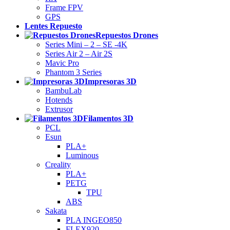
Frame FPV
GPS
Lentes Repuesto
Repuestos Drones
Series Mini – 2 – SE -4K
Series Air 2 – Air 2S
Mavic Pro
Phantom 3 Series
Impresoras 3D
BambuLab
Hotends
Extrusor
Filamentos 3D
PCL
Esun
PLA+
Luminous
Creality
PLA+
PETG
TPU
ABS
Sakata
PLA INGEO850
FLEX920