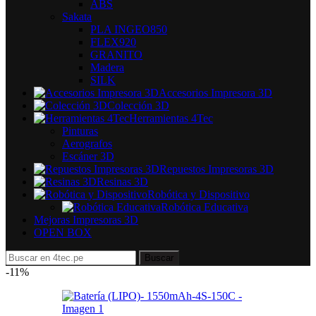
ABS
Sakata
PLA INGEO850
FLEX920
GRANITO
Madera
SILK
Accesorios Impresora 3D
Colección 3D
Herramientas 4Tec
Pinturas
Aerografos
Escáner 3D
Repuestos Impresoras 3D
Resinas 3D
Robótica y Dispositivo
Robótica Educativa
Mejoras Impresoras 3D
OPEN BOX
Buscar
-11%