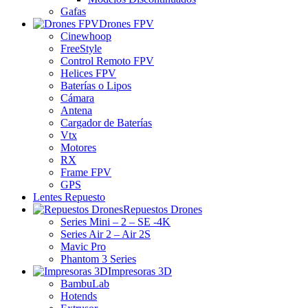
Gafas
Drones FPV
Cinewhoop
FreeStyle
Control Remoto FPV
Helices FPV
Baterías o Lipos
Cámara
Antena
Cargador de Baterías
Vtx
Motores
RX
Frame FPV
GPS
Lentes Repuesto
Repuestos Drones
Series Mini – 2 – SE -4K
Series Air 2 – Air 2S
Mavic Pro
Phantom 3 Series
Impresoras 3D
BambuLab
Hotends