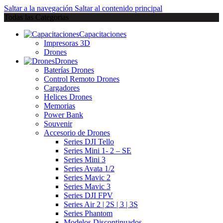
Saltar a la navegación
Saltar al contenido principal
Todas las Categorias
Capacitaciones
Impresoras 3D
Drones
Drones
Baterías Drones
Control Remoto Drones
Cargadores
Helices Drones
Memorias
Power Bank
Souvenir
Accesorio de Drones
Series DJI Tello
Series Mini 1- 2 – SE
Series Mini 3
Series Avata 1/2
Series Mavic 2
Series Mavic 3
Series DJI FPV
Series Air 2 | 2S | 3 | 3S
Series Phantom
Modelos Discontinuados