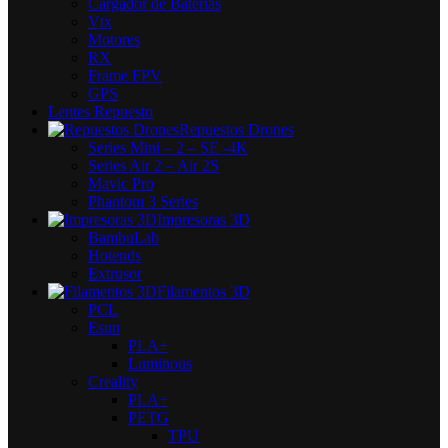
Cargador de Baterías
Vtx
Motores
RX
Frame FPV
GPS
Lentes Repuesto
Repuestos Drones
Series Mini – 2 – SE -4K
Series Air 2 – Air 2S
Mavic Pro
Phantom 3 Series
Impresoras 3D
BambuLab
Hotends
Extrusor
Filamentos 3D
PCL
Esun
PLA+
Luminous
Creality
PLA+
PETG
TPU