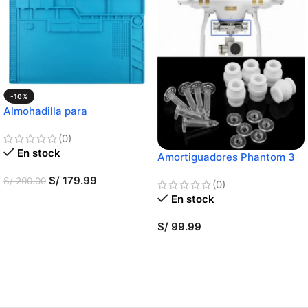
-10%
Almohadilla para
Reparaciones
(0)
En stock
Amortiguadores Phantom 3
Series Gimbal
S/
179.99
S/
200.00
(0)
En stock
AÑADIR AL CARRITO
S/
99.99
AÑADIR AL CARRITO