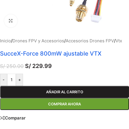
Haga clic para ampliar
Inicio
/
Drones FPV y Accesorios
/
Accesorios Drones FPV
/
Vtx
SucceX-Force 800mW ajustable VTX
S/
229.99
S/
250.00
-
+
AÑADIR AL CARRITO
COMPRAR AHORA
Comparar