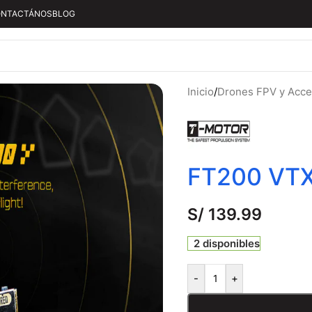
NTACTÁNOS
BLOG
Inicio
/
Drones FPV y Acce
FT200 VT
S/
139.99
2 disponibles
-
+