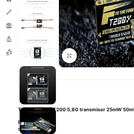
Haga clic para ampliar
T-motor VTX FT200 5,8G transmisor 25mW 50mW
Especificaciones:
Marca: t-motor