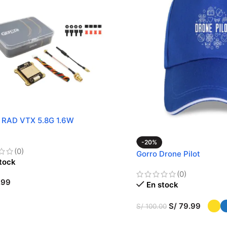
RAD VTX 5.8G 1.6W
-20%
(0)
Gorro Drone Pilot
tock
(0)
.99
En stock
R AL CARRITO
S/
79.99
S/
100.00
SELECCIONAR OPCIONES