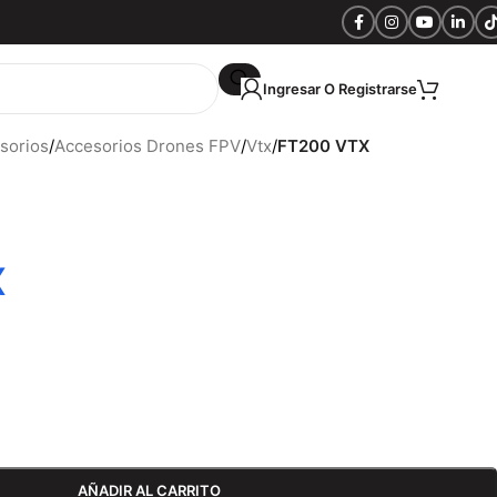
Ingresar O Registrarse
S/
0.
sorios
/
Accesorios Drones FPV
/
Vtx
/
FT200 VTX
X
AÑADIR AL CARRITO