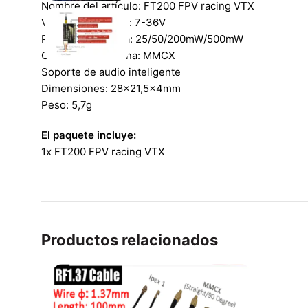
Nombre del artículo: FT200 FPV racing VTX
Voltaje de entrada: 7-36V
Potencia de salida: 25/50/200mW/500mW
Conector de antena: MMCX
Soporte de audio inteligente
Dimensiones: 28×21,5x4mm
Peso: 5,7g
El paquete incluye:
1x FT200 FPV racing VTX
Productos relacionados