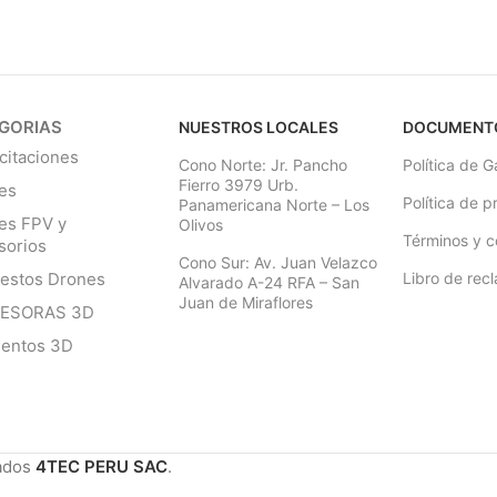
GORIAS
NUESTROS LOCALES
DOCUMENT
citaciones
Cono Norte: Jr. Pancho
Política de G
Fierro 3979 Urb.
es
Política de p
Panamericana Norte – Los
es FPV y
Olivos
Términos y c
sorios
Cono Sur: Av. Juan Velazco
estos Drones
Libro de rec
Alvarado A-24 RFA – San
Juan de Miraflores
RESORAS 3D
mentos 3D
ados
4TEC PERU SAC
.