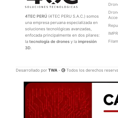
Dron
Dron
4TEC PERÚ
(4TEC PERU S.A.C.) somos
Acce
una empresa peruana especializada en
Repu
soluciones tecnológicas avanzadas,
IMP
enfocada principalmente en dos pilares:
Fila
la
tecnología de drones
y la
impresión
3D
.
Desarrollado por
TWA
-
Todos los derechos reserv