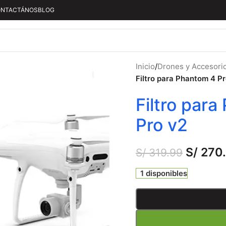
NTACTÁNOS
BLOG
Inicio
/
Drones y Accesori
Filtro para Phantom 4 P
Filtro par
Pro v2
S/
270
S/
319.99
1 disponibles