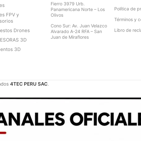
Fierro 3979 Urb.
es
Política de p
Panamericana Norte – Los
es FPV y
Olivos
Términos y c
sorios
Cono Sur: Av. Juan Velazco
estos Drones
Libro de rec
Alvarado A-24 RFA – San
Juan de Miraflores
RESORAS 3D
mentos 3D
ados
4TEC PERU SAC
.