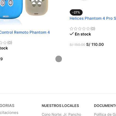
-27%
Helices Phantom 4 Pro S
Ruido)
(0)
Control Remoto Phantom 4
En stock
(0)
S/
110.00
S/
150.00
tock
AÑADIR AL CARRITO
99
CCIONAR OPCIONES
GORIAS
NUESTROS LOCALES
DOCUMENT
citaciones
Cono Norte: Jr. Pancho
Política de G