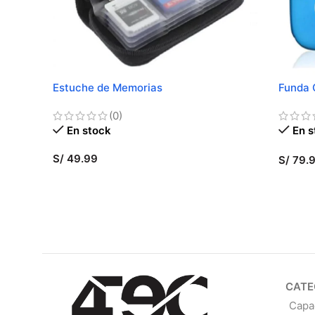
Estuche de Memorias
Funda 
Series
(0)
En stock
En s
S/
49.99
S/
79.
AÑADIR AL CARRITO
SELE
CATE
Capa