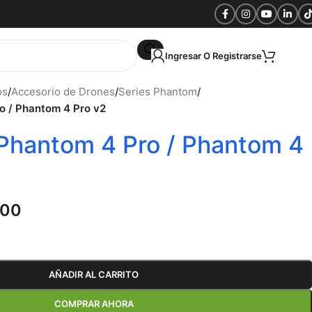
Ingresar O Registrarse
S/
0.
os
/
Accesorio de Drones
/
Series Phantom
/
ro / Phantom 4 Pro v2
a Phantom 4 Pro / Phantom 4
.00
AÑADIR AL CARRITO
COMPRAR AHORA