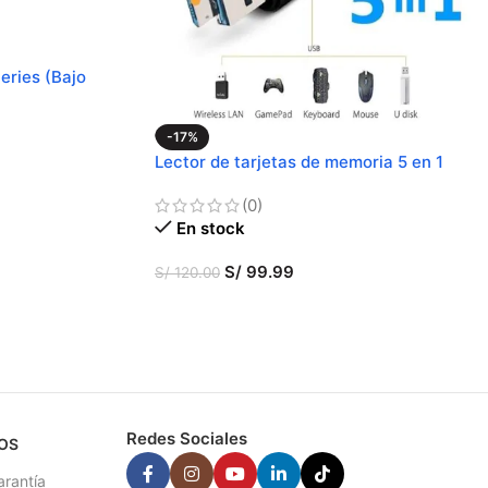
eries (Bajo
-17%
Lector de tarjetas de memoria 5 en 1
(0)
En stock
S/
99.99
S/
120.00
AÑADIR AL CARRITO
Redes Sociales
OS
arantía