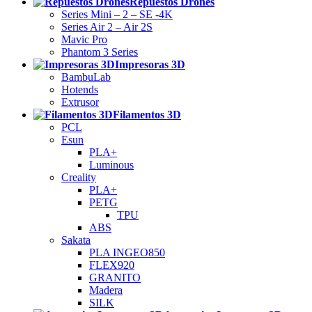
Repuestos Drones
Series Mini – 2 – SE -4K
Series Air 2 – Air 2S
Mavic Pro
Phantom 3 Series
Impresoras 3D
BambuLab
Hotends
Extrusor
Filamentos 3D
PCL
Esun
PLA+
Luminous
Creality
PLA+
PETG
TPU
ABS
Sakata
PLA INGEO850
FLEX920
GRANITO
Madera
SILK