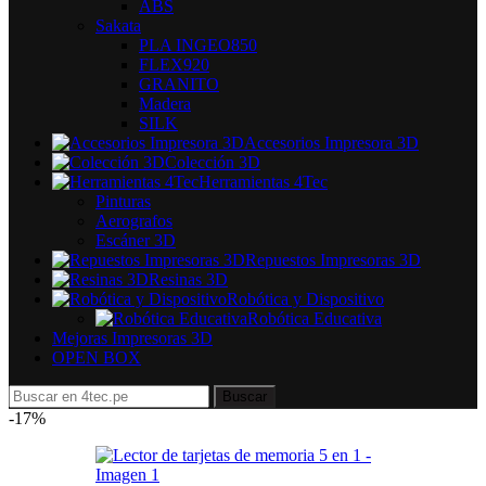
ABS
Sakata
PLA INGEO850
FLEX920
GRANITO
Madera
SILK
Accesorios Impresora 3D
Colección 3D
Herramientas 4Tec
Pinturas
Aerografos
Escáner 3D
Repuestos Impresoras 3D
Resinas 3D
Robótica y Dispositivo
Robótica Educativa
Mejoras Impresoras 3D
OPEN BOX
Buscar
-17%