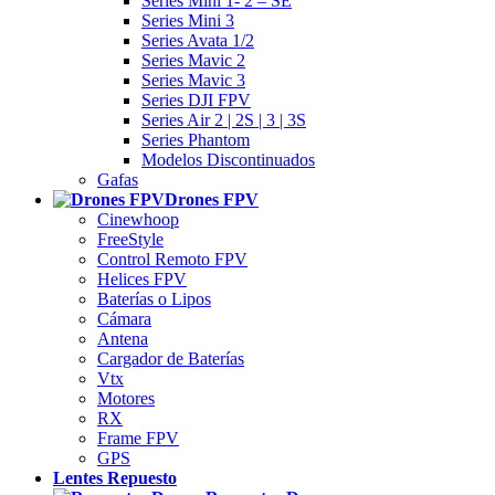
Series Mini 1- 2 – SE
Series Mini 3
Series Avata 1/2
Series Mavic 2
Series Mavic 3
Series DJI FPV
Series Air 2 | 2S | 3 | 3S
Series Phantom
Modelos Discontinuados
Gafas
Drones FPV
Cinewhoop
FreeStyle
Control Remoto FPV
Helices FPV
Baterías o Lipos
Cámara
Antena
Cargador de Baterías
Vtx
Motores
RX
Frame FPV
GPS
Lentes Repuesto