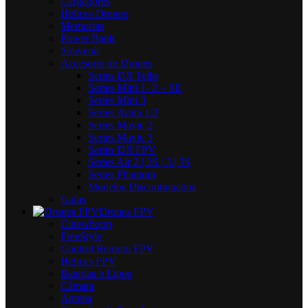
Cargadores
Helices Drones
Memorias
Power Bank
Souvenir
Accesorio de Drones
Series DJI Tello
Series Mini 1- 2 – SE
Series Mini 3
Series Avata 1/2
Series Mavic 2
Series Mavic 3
Series DJI FPV
Series Air 2 | 2S | 3 | 3S
Series Phantom
Modelos Discontinuados
Gafas
Drones FPV
Cinewhoop
FreeStyle
Control Remoto FPV
Helices FPV
Baterías o Lipos
Cámara
Antena