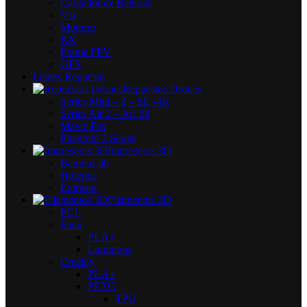
Cargador de Baterías
Vtx
Motores
RX
Frame FPV
GPS
Lentes Repuesto
Repuestos Drones
Series Mini – 2 – SE -4K
Series Air 2 – Air 2S
Mavic Pro
Phantom 3 Series
Impresoras 3D
BambuLab
Hotends
Extrusor
Filamentos 3D
PCL
Esun
PLA+
Luminous
Creality
PLA+
PETG
TPU