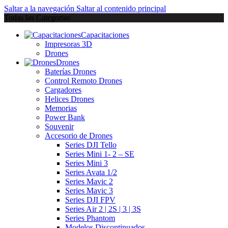
Saltar a la navegación
Saltar al contenido principal
Todas las Categorias
Capacitaciones
Impresoras 3D
Drones
Drones
Baterías Drones
Control Remoto Drones
Cargadores
Helices Drones
Memorias
Power Bank
Souvenir
Accesorio de Drones
Series DJI Tello
Series Mini 1- 2 – SE
Series Mini 3
Series Avata 1/2
Series Mavic 2
Series Mavic 3
Series DJI FPV
Series Air 2 | 2S | 3 | 3S
Series Phantom
Modelos Discontinuados