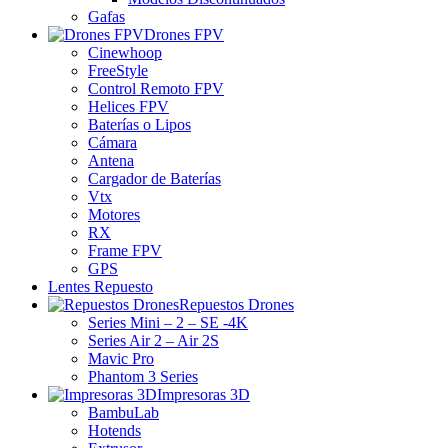
Gafas
Drones FPV
Cinewhoop
FreeStyle
Control Remoto FPV
Helices FPV
Baterías o Lipos
Cámara
Antena
Cargador de Baterías
Vtx
Motores
RX
Frame FPV
GPS
Lentes Repuesto
Repuestos Drones
Series Mini – 2 – SE -4K
Series Air 2 – Air 2S
Mavic Pro
Phantom 3 Series
Impresoras 3D
BambuLab
Hotends