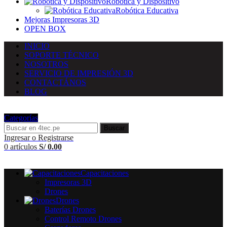
Robótica y Dispositivo
Robótica Educativa
Mejoras Impresoras 3D
OPEN BOX
INICIO
SOPORTE TÉCNICO
NOSOTROS
SERVICIO DE IMPRESIÓN 3D
CONTACTÁNOS
BLOG
Categorías
Buscar
Ingresar o Registrarse
0
artículos
S/
0.00
Capacitaciones
Impresoras 3D
Drones
Drones
Baterías Drones
Control Remoto Drones