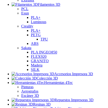
Extrusor
Filamentos 3D
PCL
Esun
PLA+
Luminous
Creality
PLA+
PETG
TPU
ABS
Sakata
PLA INGEO850
FLEX920
GRANITO
Madera
SILK
Accesorios Impresora 3D
Colección 3D
Herramientas 4Tec
Pinturas
Aerografos
Escáner 3D
Repuestos Impresoras 3D
Resinas 3D