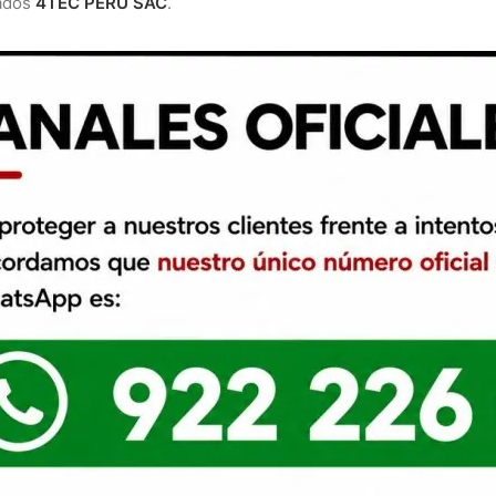
ados
4TEC PERU SAC
.