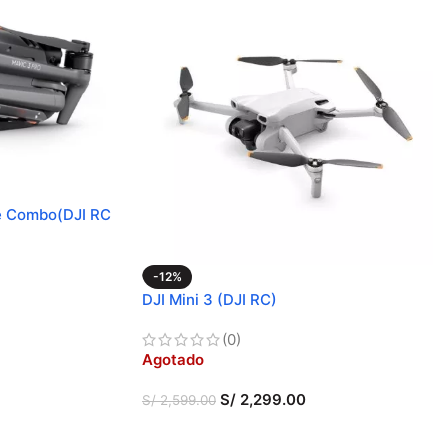
re Combo(DJI RC
-12%
DJI Mini 3 (DJI RC)
(0)
Agotado
S/
2,299.00
S/
2,599.00
LEER MÁS