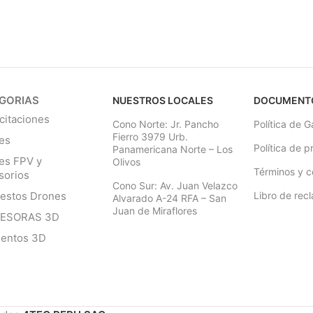
GORIAS
NUESTROS LOCALES
DOCUMENT
citaciones
Cono Norte: Jr. Pancho
Política de G
Fierro 3979 Urb.
es
Política de p
Panamericana Norte – Los
es FPV y
Olivos
Términos y c
sorios
Cono Sur: Av. Juan Velazco
estos Drones
Libro de rec
Alvarado A-24 RFA – San
Juan de Miraflores
RESORAS 3D
mentos 3D