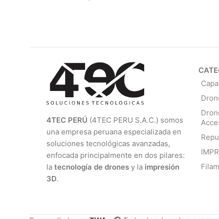
LEER MÁS
CATE
Capa
Dron
Dron
4TEC PERÚ
(4TEC PERU S.A.C.) somos
Acce
una empresa peruana especializada en
Repu
soluciones tecnológicas avanzadas,
IMP
enfocada principalmente en dos pilares:
Fila
la
tecnología de drones
y la
impresión
3D
.