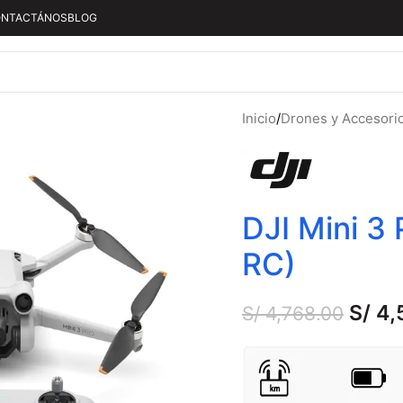
NTACTÁNOS
BLOG
Inicio
/
Drones y Accesori
DJI Mini 3 
RC)
S/
4,
S/
4,768.00