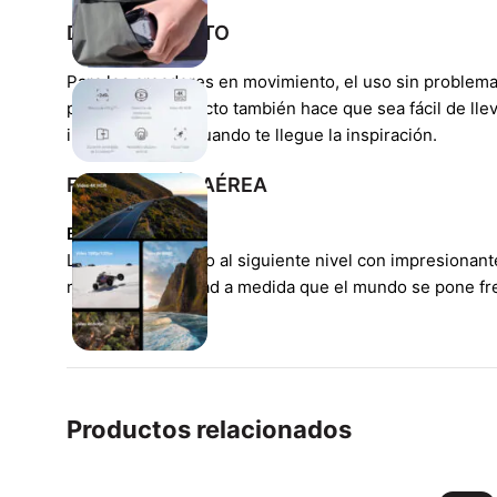
DOBLAR Y LISTO
Para los creadores en movimiento, el uso sin problemas
plegable y compacto también hace que sea fácil de lle
impresionantes cuando te llegue la inspiración.
FOTOGRAFÍA AÉREA
Bien hecho
Lleve su contenido al siguiente nivel con impresionan
reduce la velocidad a medida que el mundo se pone fre
Productos relacionados