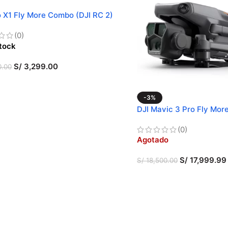
o X1 Fly More Combo (DJI RC 2)
(0)
tock
S/
3,299.00
0.00
R AL CARRITO
-3%
DJI Mavic 3 Pro Fly Mo
PRO)
(0)
Agotado
S/
17,999.99
S/
18,500.00
LEER MÁS