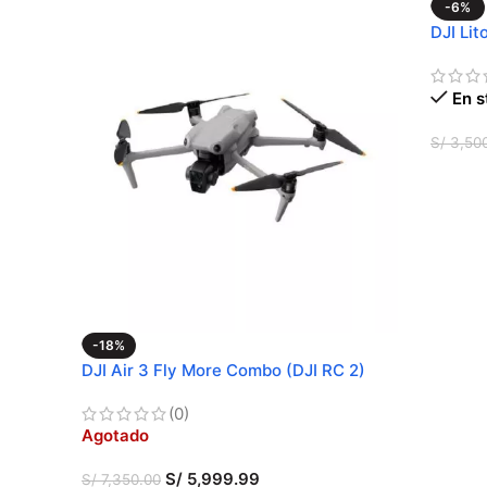
-6%
DJI Lit
En s
S/
3,50
AÑADI
-18%
DJI Air 3 Fly More Combo (DJI RC 2)
(0)
Agotado
S/
5,999.99
S/
7,350.00