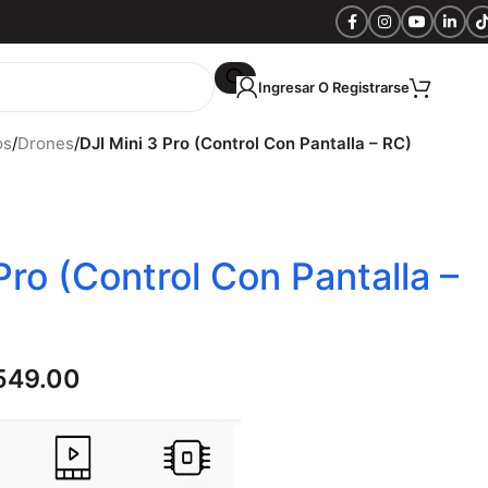
Ingresar O Registrarse
S/
0.
os
/
Drones
/
DJI Mini 3 Pro (Control Con Pantalla – RC)
Pro (Control Con Pantalla –
549.00