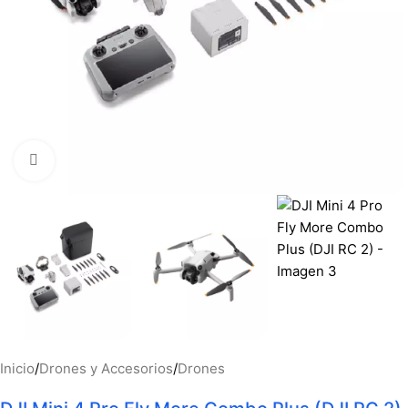
Haga clic para ampliar
Inicio
/
Drones y Accesorios
/
Drones