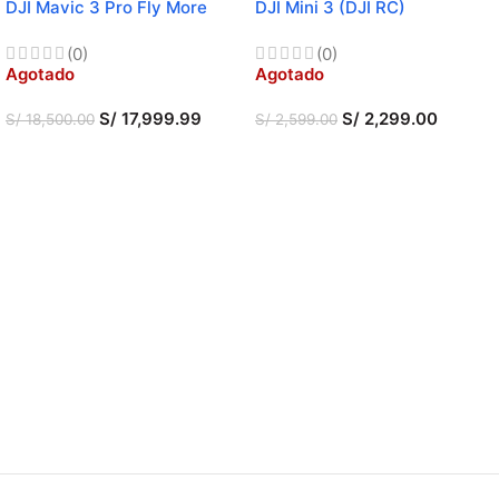
DJI Mavic 3 Pro Fly More
DJI Mini 3 (DJI RC)
Combo(DJI RC PRO)
(0)
(0)
Agotado
Agotado
S/
17,999.99
S/
2,299.00
S/
18,500.00
S/
2,599.00
LEER MÁS
LEER MÁS