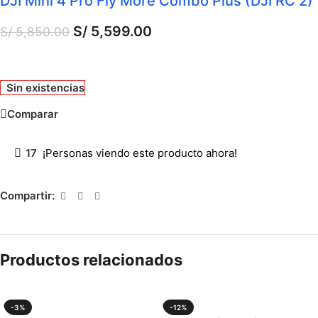
DJI Mini 4 Pro Fly More Combo Plus (DJI RC 2)
S/
5,599.00
S/
5,850.00
Sin existencias
Comparar
17
¡Personas viendo este producto ahora!
Compartir:
Productos relacionados
-3%
-12%