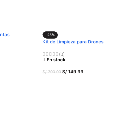
entas
-25%
Kit de Limpieza para Drones
(0)
En stock
S/
149.99
S/
200.00
AÑADIR AL CARRITO