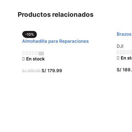
Productos relacionados
Brazos
-10%
Almohadilla para Reparaciones
DJI
(0)
En s
En stock
S/
189
S/
179.99
S/
200.00
SELE
AÑADIR AL CARRITO