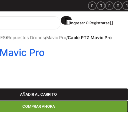
Ingresar O Registrarse
S/
0.
NES
/
Repuestos Drones
/
Mavic Pro
/
Cable PTZ Mavic Pro
Mavic Pro
AÑADIR AL CARRITO
COMPRAR AHORA