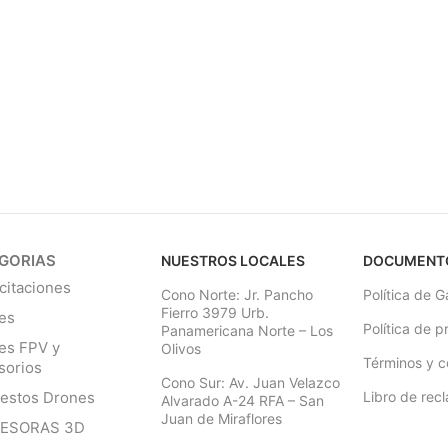
GORIAS
NUESTROS LOCALES
DOCUMENT
citaciones
Cono Norte: Jr. Pancho
Política de G
Fierro 3979 Urb.
es
Política de p
Panamericana Norte – Los
es FPV y
Olivos
Términos y c
sorios
Cono Sur: Av. Juan Velazco
estos Drones
Libro de rec
Alvarado A-24 RFA – San
Juan de Miraflores
RESORAS 3D