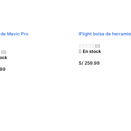
 de Mavic Pro
IFlight bolsa de herrami
(0)
En stock
(0)
tock
S/
259.99
.99
AÑADIR AL CARRITO
CCIONAR OPCIONES