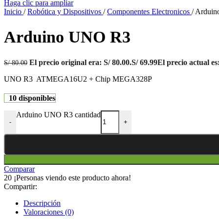
Haga clic para ampliar
Inicio
/
Robótica y Dispositivos
/
Componentes Electronicos
/
Ardui
Arduino UNO R3
El precio original era: S/ 80.00.
S/
69.99
El precio actual es:
S/
80.00
UNO R3 ATMEGA16U2 + Chip MEGA328P
10 disponibles
Arduino UNO R3 cantidad
-
+
Comparar
20
¡Personas viendo este producto ahora!
Compartir:
Descripción
Valoraciones (0)