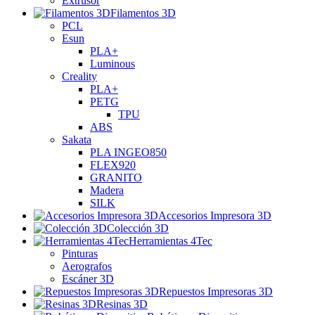
Extrusor
Filamentos 3D
PCL
Esun
PLA+
Luminous
Creality
PLA+
PETG
TPU
ABS
Sakata
PLA INGEO850
FLEX920
GRANITO
Madera
SILK
Accesorios Impresora 3D
Colección 3D
Herramientas 4Tec
Pinturas
Aerografos
Escáner 3D
Repuestos Impresoras 3D
Resinas 3D