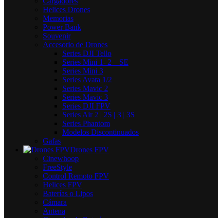
Cargadores
Helices Drones
Memorias
Power Bank
Souvenir
Accesorio de Drones
Series DJI Tello
Series Mini 1- 2 – SE
Series Mini 3
Series Avata 1/2
Series Mavic 2
Series Mavic 3
Series DJI FPV
Series Air 2 | 2S | 3 | 3S
Series Phantom
Modelos Discontinuados
Gafas
Drones FPV
Cinewhoop
FreeStyle
Control Remoto FPV
Helices FPV
Baterías o Lipos
Cámara
Antena