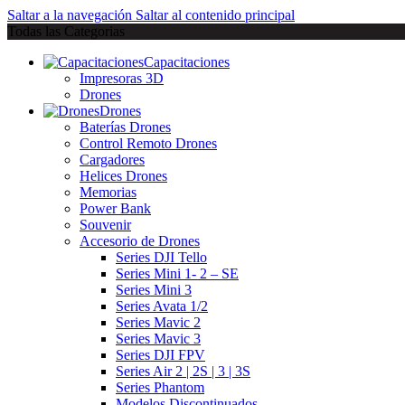
Saltar a la navegación
Saltar al contenido principal
Todas las Categorias
Capacitaciones
Impresoras 3D
Drones
Drones
Baterías Drones
Control Remoto Drones
Cargadores
Helices Drones
Memorias
Power Bank
Souvenir
Accesorio de Drones
Series DJI Tello
Series Mini 1- 2 – SE
Series Mini 3
Series Avata 1/2
Series Mavic 2
Series Mavic 3
Series DJI FPV
Series Air 2 | 2S | 3 | 3S
Series Phantom
Modelos Discontinuados