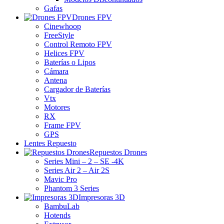
Gafas
Drones FPV
Cinewhoop
FreeStyle
Control Remoto FPV
Helices FPV
Baterías o Lipos
Cámara
Antena
Cargador de Baterías
Vtx
Motores
RX
Frame FPV
GPS
Lentes Repuesto
Repuestos Drones
Series Mini – 2 – SE -4K
Series Air 2 – Air 2S
Mavic Pro
Phantom 3 Series
Impresoras 3D
BambuLab
Hotends