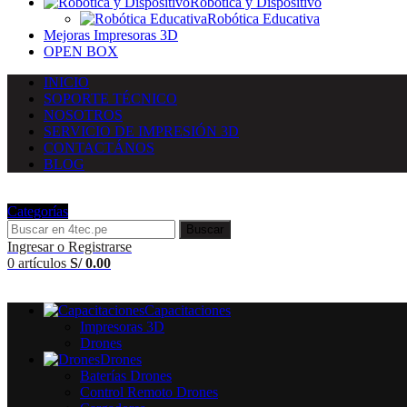
Robótica y Dispositivo
Robótica Educativa
Mejoras Impresoras 3D
OPEN BOX
INICIO
SOPORTE TÉCNICO
NOSOTROS
SERVICIO DE IMPRESIÓN 3D
CONTACTÁNOS
BLOG
Categorías
Buscar
Ingresar o Registrarse
0
artículos
S/
0.00
Capacitaciones
Impresoras 3D
Drones
Drones
Baterías Drones
Control Remoto Drones