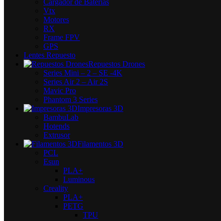
Cargador de Baterías
Vtx
Motores
RX
Frame FPV
GPS
Lentes Repuesto
Repuestos Drones
Series Mini – 2 – SE -4K
Series Air 2 – Air 2S
Mavic Pro
Phantom 3 Series
Impresoras 3D
BambuLab
Hotends
Extrusor
Filamentos 3D
PCL
Esun
PLA+
Luminous
Creality
PLA+
PETG
TPU