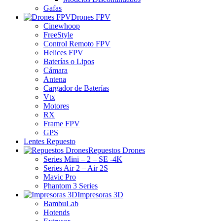
Gafas
Drones FPV
Cinewhoop
FreeStyle
Control Remoto FPV
Helices FPV
Baterías o Lipos
Cámara
Antena
Cargador de Baterías
Vtx
Motores
RX
Frame FPV
GPS
Lentes Repuesto
Repuestos Drones
Series Mini – 2 – SE -4K
Series Air 2 – Air 2S
Mavic Pro
Phantom 3 Series
Impresoras 3D
BambuLab
Hotends