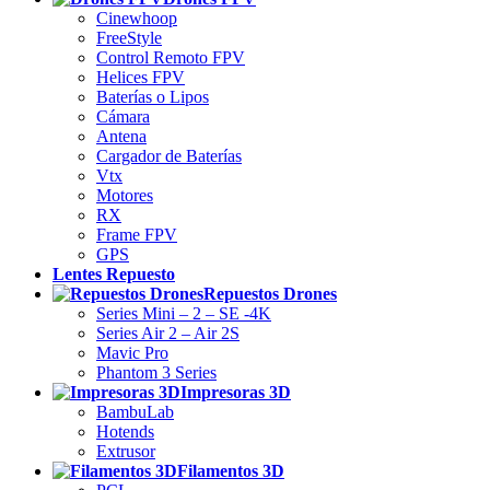
Cinewhoop
FreeStyle
Control Remoto FPV
Helices FPV
Baterías o Lipos
Cámara
Antena
Cargador de Baterías
Vtx
Motores
RX
Frame FPV
GPS
Lentes Repuesto
Repuestos Drones
Series Mini – 2 – SE -4K
Series Air 2 – Air 2S
Mavic Pro
Phantom 3 Series
Impresoras 3D
BambuLab
Hotends
Extrusor
Filamentos 3D