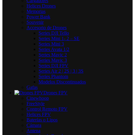
Cargadores
Helices Drones
Memorias
Power Bank
Souvenir
Accesorio de Drones
Series DJI Tello
Series Mini 1- 2 – SE
Series Mini 3
Series Avata 1/2
Series Mavic 2
Series Mavic 3
Series DJI FPV
Series Air 2 | 2S | 3 | 3S
Series Phantom
Modelos Discontinuados
Gafas
Drones FPV
Cinewhoop
FreeStyle
Control Remoto FPV
Helices FPV
Baterías o Lipos
Cámara
Antena