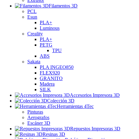
Extrusor
Filamentos 3D
PCL
Esun
PLA+
Luminous
Creality
PLA+
PETG
TPU
ABS
Sakata
PLA INGEO850
FLEX920
GRANITO
Madera
SILK
Accesorios Impresora 3D
Colección 3D
Herramientas 4Tec
Pinturas
Aerografos
Escáner 3D
Repuestos Impresoras 3D
Resinas 3D