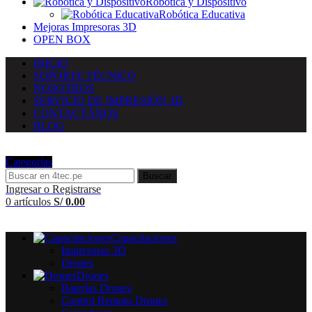
Robótica y Dispositivo
Robótica Educativa
Mejoras Impresoras 3D
OPEN BOX
INICIO
SOPORTE TÉCNICO
NOSOTROS
SERVICIO DE IMPRESIÓN 3D
CONTACTÁNOS
BLOG
Categorías
Buscar
Ingresar o Registrarse
0
artículos
S/
0.00
Capacitaciones
Impresoras 3D
Drones
Drones
Baterías Drones
Control Remoto Drones