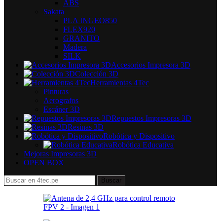
ABS
Sakata
PLA INGEO850
FLEX920
GRANITO
Madera
SILK
Accesorios Impresora 3D
Colección 3D
Herramientas 4Tec
Pinturas
Aerografos
Escáner 3D
Repuestos Impresoras 3D
Resinas 3D
Robótica y Dispositivo
Robótica Educativa
Mejoras Impresoras 3D
OPEN BOX
Buscar