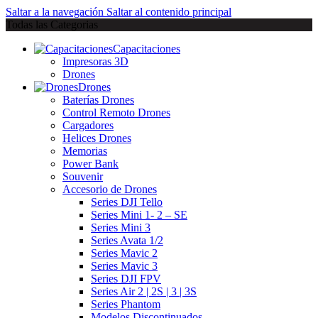
Saltar a la navegación
Saltar al contenido principal
Todas las Categorias
Capacitaciones
Impresoras 3D
Drones
Drones
Baterías Drones
Control Remoto Drones
Cargadores
Helices Drones
Memorias
Power Bank
Souvenir
Accesorio de Drones
Series DJI Tello
Series Mini 1- 2 – SE
Series Mini 3
Series Avata 1/2
Series Mavic 2
Series Mavic 3
Series DJI FPV
Series Air 2 | 2S | 3 | 3S
Series Phantom
Modelos Discontinuados