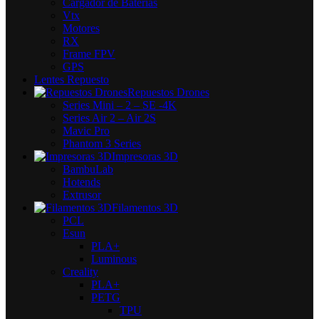
Cargador de Baterías
Vtx
Motores
RX
Frame FPV
GPS
Lentes Repuesto
Repuestos Drones
Series Mini – 2 – SE -4K
Series Air 2 – Air 2S
Mavic Pro
Phantom 3 Series
Impresoras 3D
BambuLab
Hotends
Extrusor
Filamentos 3D
PCL
Esun
PLA+
Luminous
Creality
PLA+
PETG
TPU