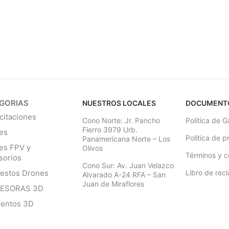
GORIAS
NUESTROS LOCALES
DOCUMENT
citaciones
Cono Norte: Jr. Pancho
Política de G
Fierro 3979 Urb.
es
Política de p
Panamericana Norte – Los
es FPV y
Olivos
Términos y c
sorios
Cono Sur: Av. Juan Velazco
estos Drones
Libro de rec
Alvarado A-24 RFA – San
Juan de Miraflores
RESORAS 3D
mentos 3D