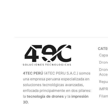
CATE
Capa
Dron
Dron
4TEC PERÚ
(4TEC PERU S.A.C.) somos
Acce
una empresa peruana especializada en
Repu
soluciones tecnológicas avanzadas,
IMP
enfocada principalmente en dos pilares:
Fila
la
tecnología de drones
y la
impresión
3D
.