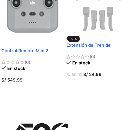
-50%
Extensión de Tren de
Control Remoto Mini 2
Aterrizaje AIR 2 / AIR 2S
(0)
(0)
En stock
En stock
S/
24.99
S/
50.00
S/
549.99
AÑADIR AL CARRITO
AÑADIR AL CARRITO