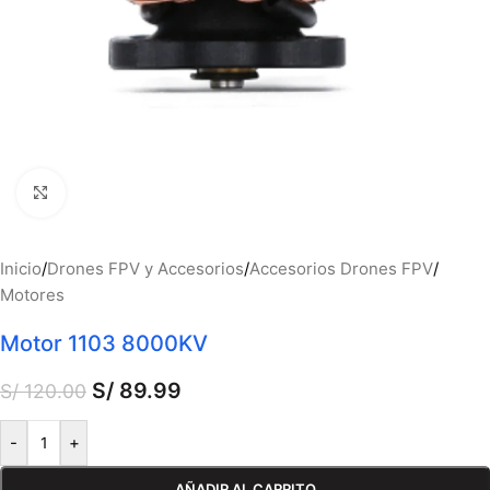
Haga clic para ampliar
Inicio
/
Drones FPV y Accesorios
/
Accesorios Drones FPV
/
Motores
Motor 1103 8000KV
S/
89.99
S/
120.00
-
+
AÑADIR AL CARRITO