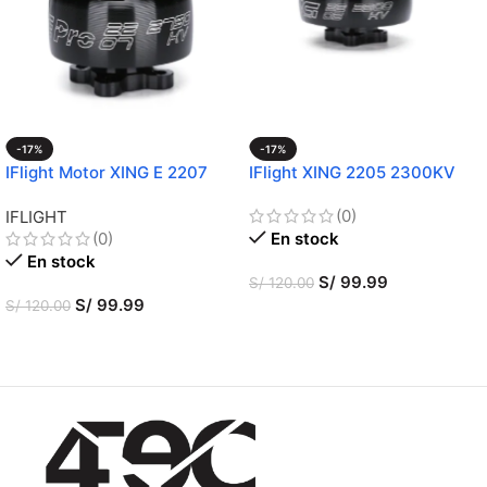
-17%
-17%
IFlight Motor XING E 2207
IFlight XING 2205 2300KV
Pro
(0)
IFLIGHT
(0)
En stock
En stock
S/
99.99
S/
120.00
S/
99.99
S/
120.00
AÑADIR AL CARRITO
SELECCIONAR OPCIONES