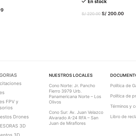
En stock
99
S/
200.00
S/
220.00
R AL CARRITO
AÑADIR AL CARRITO
GORIAS
NUESTROS LOCALES
DOCUMENT
citaciones
Cono Norte: Jr. Pancho
Política de G
Fierro 3979 Urb.
es
Política de p
Panamericana Norte – Los
es FPV y
Olivos
Términos y c
sorios
Cono Sur: Av. Juan Velazco
estos Drones
Libro de rec
Alvarado A-24 RFA – San
Juan de Miraflores
RESORAS 3D
mentos 3D