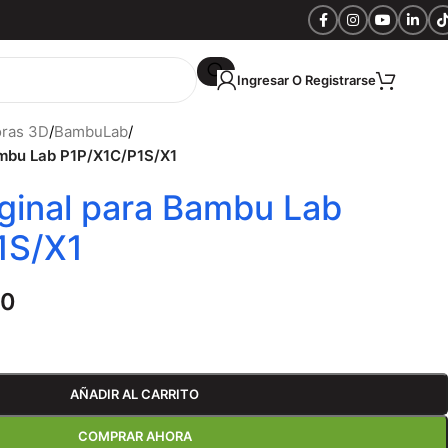
Ingresar O Registrarse
S/
0.
oras 3D
/
BambuLab
/
ambu Lab P1P/X1C/P1S/X1
ginal para Bambu Lab
1S/X1
00
AÑADIR AL CARRITO
COMPRAR AHORA