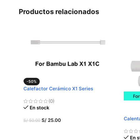
Productos relacionados
-50%
Calefactor Cerámico X1 Series
(0)
En stock
Calent
S/
25.00
S/
50.00
AÑADIR AL CARRITO
En s