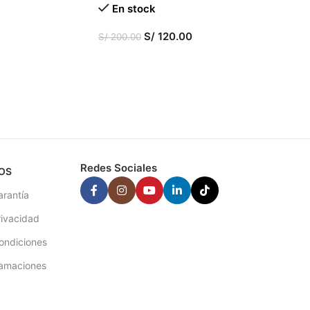
En stock
S/
120.00
S/
200.00
AÑADIR AL CARRITO
Redes Sociales
OS
arantía
rivacidad
ondiciones
lamaciones