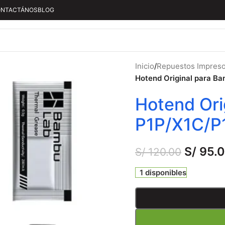
NTACTÁNOS
BLOG
Inicio
/
Repuestos Impres
Hotend Original para B
Hotend Ori
P1P/X1C/P
S/
95.
S/
120.00
1 disponibles