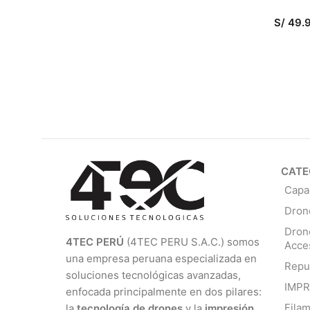
S/
49.
AÑADI
CATE
Capa
Dron
Dron
4TEC PERÚ
(4TEC PERU S.A.C.) somos
Acce
una empresa peruana especializada en
Repu
soluciones tecnológicas avanzadas,
IMP
enfocada principalmente en dos pilares:
Fila
la
tecnología de drones
y la
impresión