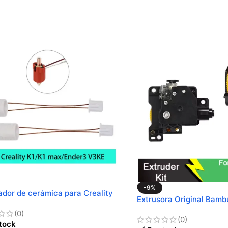
-9%
ador de cerámica para Creality
Extrusora Original Bamb
(0)
(0)
tock