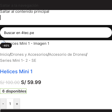
Saltar a la navegación
Saltar al contenido principal
Haga clic para ampliar
-40%
Inicio
/
Drones y Accesorios
/
Accesorio de Drones
/
Series Mini 1- 2 - SE
Helices Mini 1
S/
59.99
S/
100.00
6 disponibles
-
+