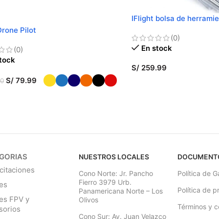
IFlight bolsa de herrami
rone Pilot
(0)
En stock
(0)
tock
S/
259.99
S/
79.99
00
AÑADIR AL CARRITO
CCIONAR OPCIONES
GORIAS
NUESTROS LOCALES
DOCUMENT
citaciones
Cono Norte: Jr. Pancho
Política de G
Fierro 3979 Urb.
es
Política de p
Panamericana Norte – Los
es FPV y
Olivos
Términos y c
sorios
Cono Sur: Av. Juan Velazco