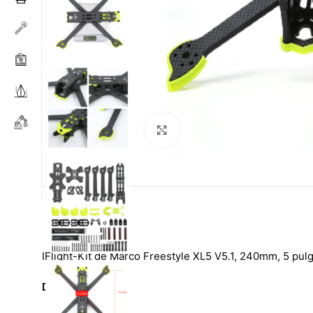
Haga clic para ampliar
IFlight-Kit de Marco Freestyle XL5 V5.1, 240mm, 5 pul
Descripción: