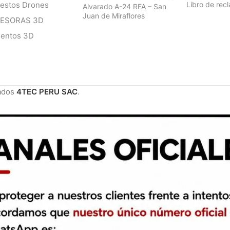
estos Drones
Libro de rec
Alvarado A-24 RFA – San
Juan de Miraflores
RESORAS 3D
mentos 3D
ados
4TEC PERU SAC
.