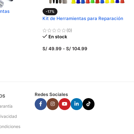
entas
-17%
Kit de Herramientas para Reparación
(0)
En stock
S/
49.99
-
S/
104.99
SELECCIONAR OPCIONES
Redes Sociales
OS
arantía
rivacidad
ondiciones