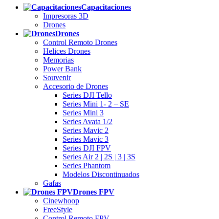
Capacitaciones
Impresoras 3D
Drones
Drones
Control Remoto Drones
Helices Drones
Memorias
Power Bank
Souvenir
Accesorio de Drones
Series DJI Tello
Series Mini 1- 2 – SE
Series Mini 3
Series Avata 1/2
Series Mavic 2
Series Mavic 3
Series DJI FPV
Series Air 2 | 2S | 3 | 3S
Series Phantom
Modelos Discontinuados
Gafas
Drones FPV
Cinewhoop
FreeStyle
Control Remoto FPV