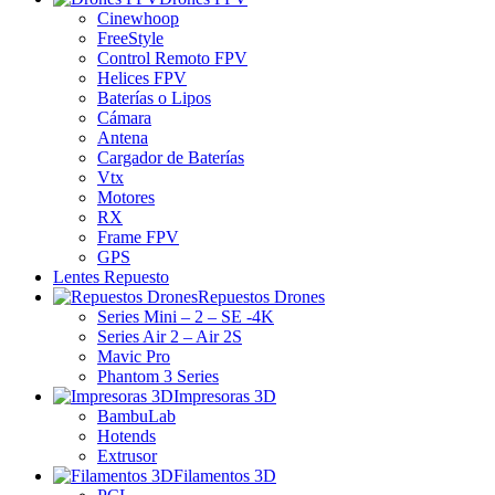
Cinewhoop
FreeStyle
Control Remoto FPV
Helices FPV
Baterías o Lipos
Cámara
Antena
Cargador de Baterías
Vtx
Motores
RX
Frame FPV
GPS
Lentes Repuesto
Repuestos Drones
Series Mini – 2 – SE -4K
Series Air 2 – Air 2S
Mavic Pro
Phantom 3 Series
Impresoras 3D
BambuLab
Hotends
Extrusor
Filamentos 3D