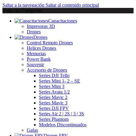
Saltar a la navegación
Saltar al contenido principal
Todas las Categorias
Capacitaciones
Impresoras 3D
Drones
Drones
Control Remoto Drones
Helices Drones
Memorias
Power Bank
Souvenir
Accesorio de Drones
Series DJI Tello
Series Mini 1- 2 – SE
Series Mini 3
Series Avata 1/2
Series Mavic 2
Series Mavic 3
Series DJI FPV
Series Air 2 | 2S | 3 | 3S
Series Phantom
Modelos Discontinuados
Gafas
Drones FPV