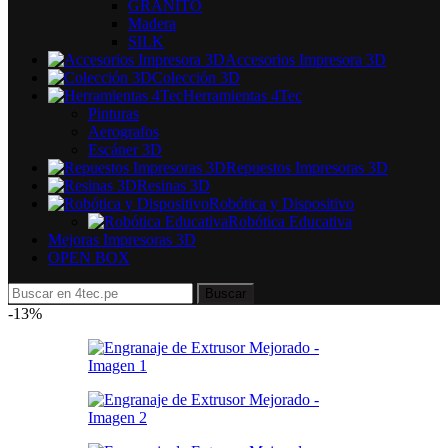
GRANITO
Madera
SILK
Accesorios Impresora 3D
Colección 3D
Herramientas 4Tec
Pinturas
Aerografos
Escáner 3D
Repuestos Impresoras 3D
Resinas 3D
Robótica y Dispositivo
Robótica Educativa
Mejoras Impresoras 3D
OPEN BOX
Buscar
-13%