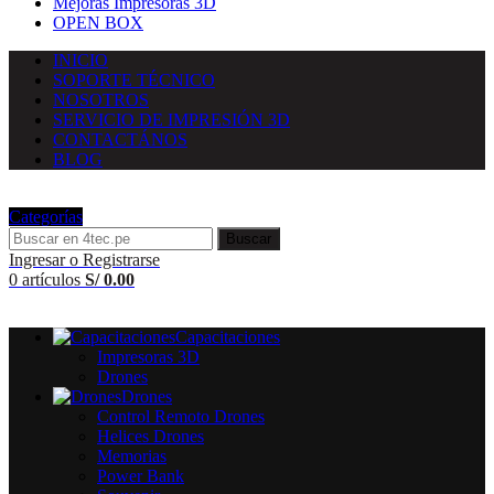
Mejoras Impresoras 3D
OPEN BOX
INICIO
SOPORTE TÉCNICO
NOSOTROS
SERVICIO DE IMPRESIÓN 3D
CONTACTÁNOS
BLOG
Categorías
Buscar
Ingresar o Registrarse
0
artículos
S/
0.00
Capacitaciones
Impresoras 3D
Drones
Drones
Control Remoto Drones
Helices Drones
Memorias
Power Bank