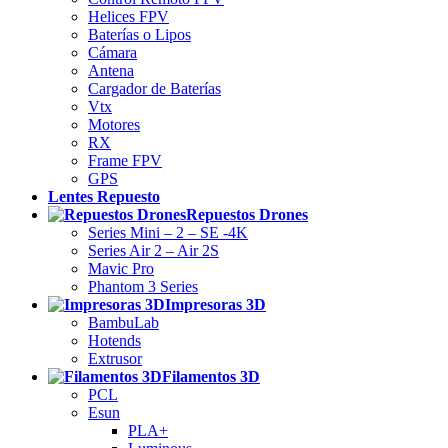
Helices FPV
Baterías o Lipos
Cámara
Antena
Cargador de Baterías
Vtx
Motores
RX
Frame FPV
GPS
Lentes Repuesto
Repuestos Drones
Series Mini – 2 – SE -4K
Series Air 2 – Air 2S
Mavic Pro
Phantom 3 Series
Impresoras 3D
BambuLab
Hotends
Extrusor
Filamentos 3D
PCL
Esun
PLA+