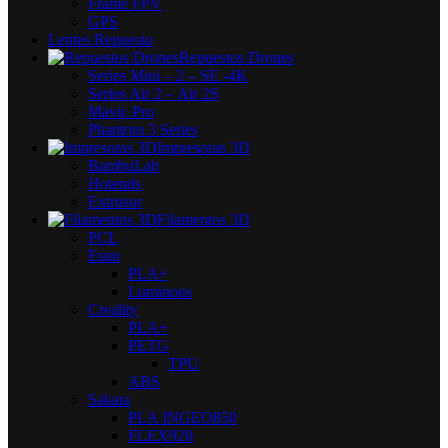
Frame FPV
GPS
Lentes Repuesto
Repuestos Drones
Series Mini – 2 – SE -4K
Series Air 2 – Air 2S
Mavic Pro
Phantom 3 Series
Impresoras 3D
BambuLab
Hotends
Extrusor
Filamentos 3D
PCL
Esun
PLA+
Luminous
Creality
PLA+
PETG
TPU
ABS
Sakata
PLA INGEO850
FLEX920