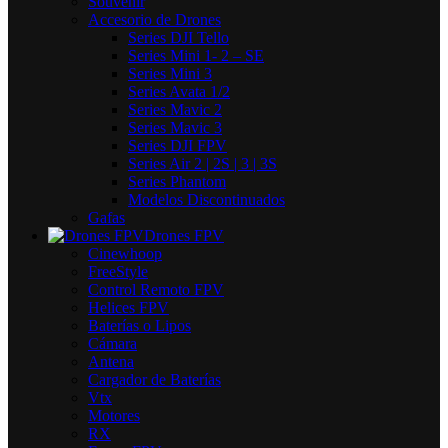
Souvenir
Accesorio de Drones
Series DJI Tello
Series Mini 1- 2 – SE
Series Mini 3
Series Avata 1/2
Series Mavic 2
Series Mavic 3
Series DJI FPV
Series Air 2 | 2S | 3 | 3S
Series Phantom
Modelos Discontinuados
Gafas
Drones FPV
Cinewhoop
FreeStyle
Control Remoto FPV
Helices FPV
Baterías o Lipos
Cámara
Antena
Cargador de Baterías
Vtx
Motores
RX