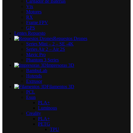
Cargador de Baterías
Vtx
Motores
RX
Frame FPV
GPS
Lentes Repuesto
Repuestos Drones
Series Mini – 2 – SE -4K
Series Air 2 – Air 2S
Mavic Pro
Phantom 3 Series
Impresoras 3D
BambuLab
Hotends
Extrusor
Filamentos 3D
PCL
Esun
PLA+
Luminous
Creality
PLA+
PETG
TPU