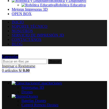
Robótica y Dispositivo
Robótica Educativa
Mejoras Impresoras 3D
OPEN BOX
INICIO
SOPORTE TÉCNICO
NOSOTROS
SERVICIO DE IMPRESIÓN 3D
CONTACTÁNOS
BLOG
Categorías
Buscar
Ingresar o Registrarse
0
artículos
S/
0.00
Capacitaciones
Impresoras 3D
Drones
Drones
Baterías Drones
Control Remoto Drones