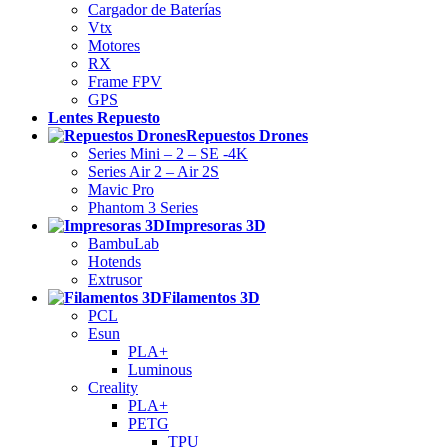
Cargador de Baterías
Vtx
Motores
RX
Frame FPV
GPS
Lentes Repuesto
Repuestos Drones
Series Mini – 2 – SE -4K
Series Air 2 – Air 2S
Mavic Pro
Phantom 3 Series
Impresoras 3D
BambuLab
Hotends
Extrusor
Filamentos 3D
PCL
Esun
PLA+
Luminous
Creality
PLA+
PETG
TPU