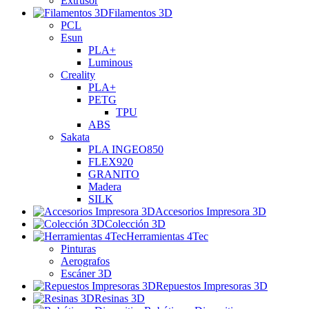
Extrusor
Filamentos 3D
PCL
Esun
PLA+
Luminous
Creality
PLA+
PETG
TPU
ABS
Sakata
PLA INGEO850
FLEX920
GRANITO
Madera
SILK
Accesorios Impresora 3D
Colección 3D
Herramientas 4Tec
Pinturas
Aerografos
Escáner 3D
Repuestos Impresoras 3D
Resinas 3D