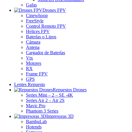
Gafas
Drones FPV
Cinewhoop
FreeStyle
Control Remoto FPV
Helices FPV
Baterías o Lipos
Cámara
Antena
Cargador de Baterías
Vtx
Motores
RX
Frame FPV
GPS
Lentes Repuesto
Repuestos Drones
Series Mini – 2 – SE -4K
Series Air 2 – Air 2S
Mavic Pro
Phantom 3 Series
Impresoras 3D
BambuLab
Hotends