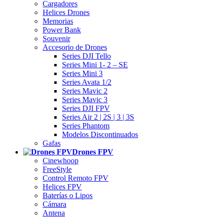
Cargadores
Helices Drones
Memorias
Power Bank
Souvenir
Accesorio de Drones
Series DJI Tello
Series Mini 1- 2 – SE
Series Mini 3
Series Avata 1/2
Series Mavic 2
Series Mavic 3
Series DJI FPV
Series Air 2 | 2S | 3 | 3S
Series Phantom
Modelos Discontinuados
Gafas
Drones FPV
Cinewhoop
FreeStyle
Control Remoto FPV
Helices FPV
Baterías o Lipos
Cámara
Antena