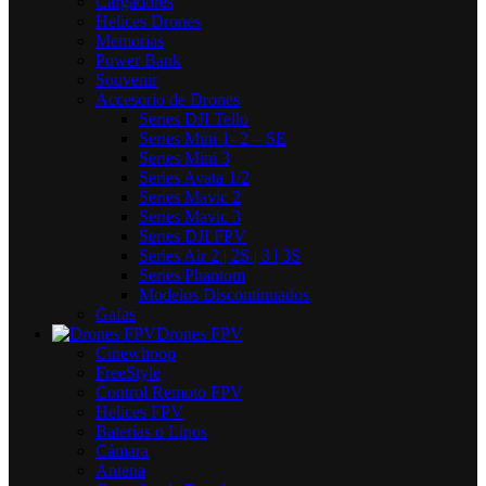
Cargadores
Helices Drones
Memorias
Power Bank
Souvenir
Accesorio de Drones
Series DJI Tello
Series Mini 1- 2 – SE
Series Mini 3
Series Avata 1/2
Series Mavic 2
Series Mavic 3
Series DJI FPV
Series Air 2 | 2S | 3 | 3S
Series Phantom
Modelos Discontinuados
Gafas
Drones FPV
Cinewhoop
FreeStyle
Control Remoto FPV
Helices FPV
Baterías o Lipos
Cámara
Antena