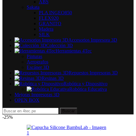
ABS
Sakata
PLA INGEO850
FLEX920
GRANITO
Madera
SILK
Accesorios Impresora 3D
Colección 3D
Herramientas 4Tec
Pinturas
Aerografos
Escáner 3D
Repuestos Impresoras 3D
Resinas 3D
Robótica y Dispositivo
Robótica Educativa
Mejoras Impresoras 3D
OPEN BOX
Buscar
-25%