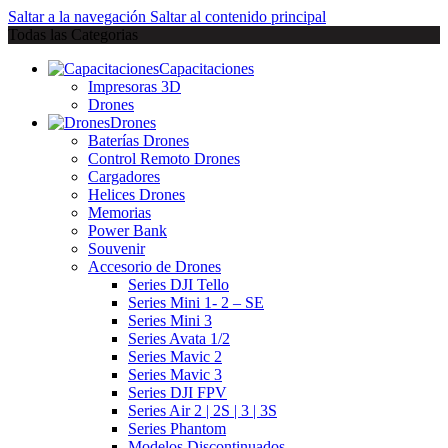
Saltar a la navegación
Saltar al contenido principal
Todas las Categorias
Capacitaciones
Impresoras 3D
Drones
Drones
Baterías Drones
Control Remoto Drones
Cargadores
Helices Drones
Memorias
Power Bank
Souvenir
Accesorio de Drones
Series DJI Tello
Series Mini 1- 2 – SE
Series Mini 3
Series Avata 1/2
Series Mavic 2
Series Mavic 3
Series DJI FPV
Series Air 2 | 2S | 3 | 3S
Series Phantom
Modelos Discontinuados