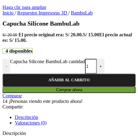
Haga clic para ampliar
Inicio
/
Repuestos Impresoras 3D
/
BambuLab
Capucha Silicone BambuLab
El precio original era: S/ 20.00.
S/
15.00
El precio actual
S/
20.00
es: S/ 15.00.
4 disponibles
Capucha Silicone BambuLab cantidad
-
+
AÑADIR AL CARRITO
Comprar ahora
Comparar
14
¡Personas viendo este producto ahora!
Compartir:
Descripción
Valoraciones (0)
Descripción