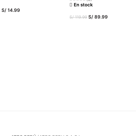
En stock
S/
14.99
S/
89.99
S/
119.99
SELECCIONAR OPCIONES
AÑADIR AL CARRITO