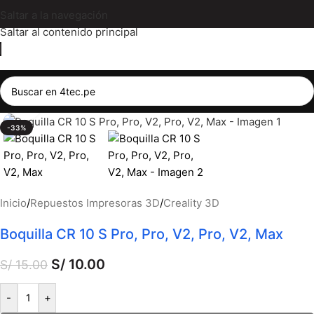
Saltar a la navegación
Saltar al contenido principal
Haga clic para ampliar
-33%
Inicio
/
Repuestos Impresoras 3D
/
Creality 3D
Boquilla CR 10 S Pro, Pro, V2, Pro, V2, Max
S/
10.00
S/
15.00
-
+